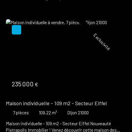
1990, avec 4 chambres dont 1 au rez-de-chaussée, une pièce
de vie de 37 m2, un garage de 30 m2, une buanderie, une cave,
un grand sous-sol et un grenier de 19m2 (au sol). Au rez de
chaussée : - Entrée avec placard - Cuisine indépendante avec
un accès à l'extérieur et au garage - Salon/salle à manger avec
Exclusivité
insert et accès à l'extérieur - Chambre avec placard - WC
indépendant avec lave mains Au 1er étage : - 3 chambres avec
placards - Salle de bains avec baignoire et douche - WC
indépendant Chauffage gaz individuel Terrain clos. DPE C
Pietrapolis Immobilier Dijon - Alicia MENETRIER Joignable par
téléphone au O6 8O 52 43 57 ou par mail à a.
menetrier@pietrapolis. fr El Agent commercial RSAC 930 558
572
235 000
€
Maison individuelle - 109 m2 - Secteur Eiffel
7
pièces
109.22
m²
Dijon 21000
Maison individuelle - 109 m2 - Secteur Eiffel Nouveauté
Pietrapolis Immobilier ! Venez découvrir cette maison des