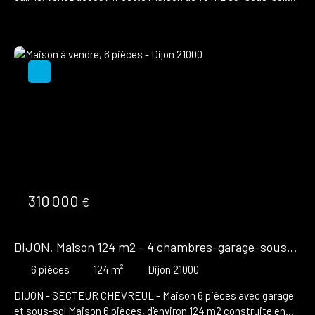
Elle se compose d'une belle terrasse donnant accès à la
véranda ouverte sur le salon, d'une cuisine indépendante, d'une
chambre et d'une salle d'eau, WC indépendant. Un garage, une
cave et un atelier complètent le bien. Vous trouverez
également une seconde maison de 35 m2 comprenant un une
petit salon, coin cuisine, une salle d'eau, et une chambre à
l'étage. Le tout sur une parcelle de 679 m2. Double vitrage PVC
Toiture neuve sur l'atelier et la petite maison. Fosse septique
Chauffage électrique Pietrapolis Immobilier Dijon- Audrey
TOSONI Joignable par téléphone au 06 45 46 51 97 ou par mail à
a. tosoni@pietrapolis. fr EI Agent commercial RSAC 791623812
310 000
€
DIJON, Maison 124 m2 - 4 chambres-garage-sous
sol
6
pièces
124
m²
Dijon 21000
DIJON - SECTEUR CHEVREUL - Maison 6 pièces avec garage
et sous-sol Maison 6 pièces, d'environ 124 m2 construite en