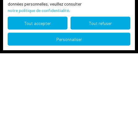
Honoraires Côte d'Or
données personnelles, veuillez consulter
notre politique de confidentialité
.
Mentions légales
Politique de confidentialité
Tout accepter
Tout refuser
Plan du site
Personnaliser
Je recherche un bien
Vente appartement Dijon (21000)
Vente maison Dijon (21000)
Location immobilier pro Dijon (21000)
Vente terrain Ahuy (21121)